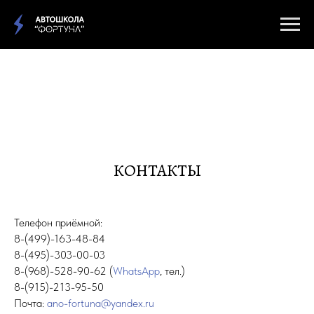
НАШ АВТО/МОТО ПАРК
КОНТАКТЫ
Телефон приёмной:
8-(499)-163-48-84
8-(495)-303-00-03
8-(968)-528-90-62 (
WhatsApp
, тел.)
8-(915)-213-95-50
Почта:
ano-fortuna@yandex.ru